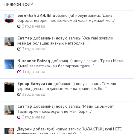
ПРЯМОЙ ЭФИР
Бөгенбай ЗИЯЛЫ
добавил(-а) новую запись: "День
бороды: история неотъемлемой части мужской мо..."
3 года назад
Cаттар
добавил(-а) новую запись: "Әке гені жүктілік
кезінде болашақ ананың метаболиз..."
3 года назад
Nurqanat Baizaq
добавил(-а) новую запись: "Ерлан Мазан:
Қытай азаматтығынан бас тартқан тұлға..."
3 года назад
Ернар Елмуратов
добавил(-а) новую запись: "У меня
украли деньги, отданные мне на хранение. Яв..."
3 года назад
Cаттар
добавил(-а) новую запись: "Мәди Сырымбет:
Тәліптермен кездесудің не мәні бар?..."
3 года назад
Дәурен
добавил(-а) новую запись: "ҚАЗАҚТЫҢ күні НЕГЕ