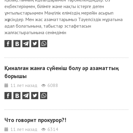
еңбектеріңмен, білімге және нақты істерге деген
ұмтылыстарыңмен Мәңгілік еліміздің мерейін асырып
жүрсіңдер. Мен жас азаматтарымыз Тәуелсіздік мұратына
адал болатынына, табыстар эстафетасын
жалғастыратынына сенімдімін
Қиналған жанға сүйеніш болу әр азаматтың
борышы
11 лет назад
6088
Что говорит прокурор?!
11 лет назад
6314