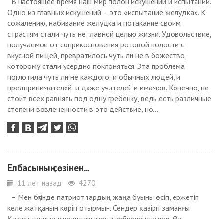
В настоящее время наш мир полон искушений и испытаний.
Одно из главных искушений – это «испытание желудка». К
сожалению, набивание желудка и потакание своим
страстям стали чуть не главной целью жизни. Удовольствие,
получаемое от соприкосновения ротовой полости с
вкусной пищей, превратилось чуть ли не в божество,
которому стали усердно поклоняться. Эта проблема
поглотила чуть ли не каждого: и обычных людей, и
предпринимателей, и даже учителей и имамов. Конечно, не
стоит всех равнять под одну гребенку, ведь есть различные
степени вовлеченности в это действие, но...
Елбасының сөзінен...
11 лет назад
4270
– Мен бүгінде патриоттардың жаңа буыны өсіп, ержетіп
келе жатқанын көріп отырмын. Сендер қазіргі заманғы
Қазақстанның идеалдарымен тәрбиелендіңдер. Өз