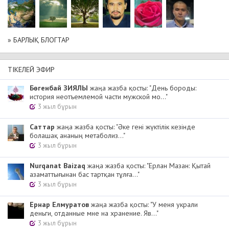
» БАРЛЫҚ БЛОГТАР
ТІКЕЛЕЙ ЭФИР
Бөгенбай ЗИЯЛЫ
жаңа жазба қосты: "День бороды:
история неотъемлемой части мужской мо..."
3 жыл бұрын
Cаттар
жаңа жазба қосты: "Әке гені жүктілік кезінде
болашақ ананың метаболиз..."
3 жыл бұрын
Nurqanat Baizaq
жаңа жазба қосты: "Ерлан Мазан: Қытай
азаматтығынан бас тартқан тұлға..."
3 жыл бұрын
Ернар Елмуратов
жаңа жазба қосты: "У меня украли
деньги, отданные мне на хранение. Яв..."
3 жыл бұрын