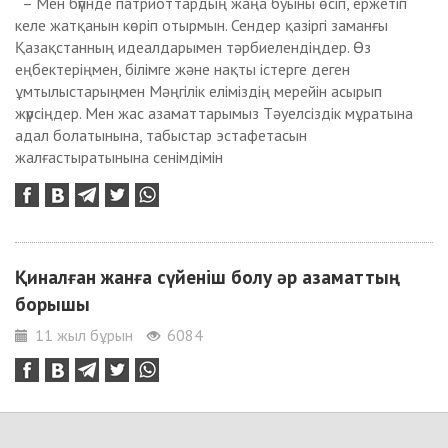
– Мен бүгінде патриоттардың жаңа буыны өсіп, ержетіп
келе жатқанын көріп отырмын. Сендер қазіргі заманғы
Қазақстанның идеалдарымен тәрбиелендіңдер. Өз
еңбектеріңмен, білімге және нақты істерге деген
ұмтылыстарыңмен Мәңгілік еліміздің мерейін асырып
жүрсіңдер. Мен жас азаматтарымыз Тәуелсіздік мұратына
адал болатынына, табыстар эстафетасын
жалғастыратынына сенімдімін
Қиналған жанға сүйеніш болу әр азаматтың
борышы
11 жыл бұрын
6084