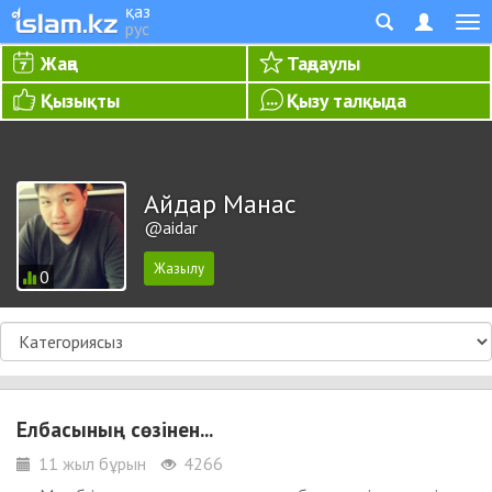
қаз
рус
Жаңа
Таңдаулы
Қызықты
Қызу талқыда
Айдар Манас
@aidar
0
Елбасының сөзінен...
11 жыл бұрын
4266